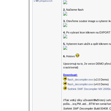
v
59
příspěvcích
2.
Načteme flash
3.
Otevřeme soubor image a vyberer ik
4.
Po vybraní ikon kliknem na EXPOR
5.
Vyberem kam uložit a opět klikne
6.
Hotovo
Upozornuji na to, že verze DEMO převádí
crack/serial)
Download:
flash_decompiler.exe
(v2.0 Demo)
flash_decompiler.exe
(v4.0 Demo)
Sothink SWF Decompiler MX 2005b
//Tak velký díky uživateli
l0v3
který seh
pošlu....icq,PM..atd....BTW ten serial f
Sothink SWF Decompiler Build:50408
. 