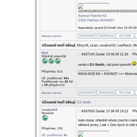
_________________
10100111000101010010100101010101
Autorun Patcher A2
G502 Patches R1FA037
Naposledy upravil DJ-Smith dne 24.06.09 
Návrat nahoru
Uživatelé kteří děkují
: Ekky.M, Lican, soudruh10, LeeRasS, 
l0v3
#187143 Zaslal: 23.06.09 21:16
Pře
Středně pokročilý
serial u
DJ-Smith
, rád jsem pomohl
_________________
Příspěvky: 613
W910i 8GB M2 > R1FA037 >>> Motorola
Už. poděkoval:
34x
Poděkovalo mu
22
lidí
v
19
příspěvcích
Návrat nahoru
Uživatelé kteří děkují
:
DJ-Smith
soudruh10
#187920 Zaslal: 27.06.09 14:12
Pře
Nováček
mám dotaz ohledně tohoto (nechci zaklád
některé prvky ) tak v čem bych to měl d
Příspěvky: 150
_________________
Už. poděkoval:
4x