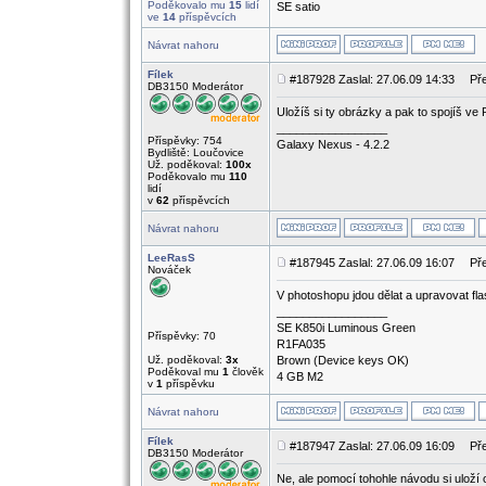
Poděkovalo mu
15
lidí
SE satio
ve
14
příspěvcích
Návrat nahoru
Fílek
#187928 Zaslal: 27.06.09 14:33
Pře
DB3150 Moderátor
Uložíš si ty obrázky a pak to spojíš ve
_________________
Příspěvky: 754
Galaxy Nexus - 4.2.2
Bydliště: Loučovice
Už. poděkoval:
100x
Poděkovalo mu
110
lidí
v
62
příspěvcích
Návrat nahoru
LeeRasS
#187945 Zaslal: 27.06.09 16:07
Pře
Nováček
V photoshopu jdou dělat a upravovat fl
_________________
SE K850i Luminous Green
Příspěvky: 70
R1FA035
Už. poděkoval:
3x
Brown (Device keys OK)
Poděkoval mu
1
člověk
4 GB M2
v
1
příspěvku
Návrat nahoru
Fílek
#187947 Zaslal: 27.06.09 16:09
Pře
DB3150 Moderátor
Ne, ale pomocí tohohle návodu si uloží 