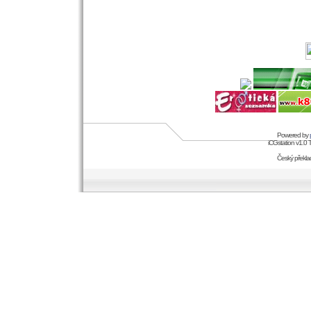
Powered by
iCGstation v1.0
Český překl