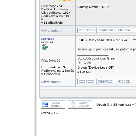
_________________
Příspěvky: 754
Galaxy Nexus - 4.2.2
Bydliště: Loučovice
Už. poděkoval:
100x
Poděkovalo mu
110
lidí
v
62
příspěvcích
Návrat nahoru
LeeRasS
#188152 Zaslal: 28.06.09 13:24
Pře
Nováček
Jo aha, já to pochopil tak, že potom v 
_________________
SE K850i Luminous Green
Příspěvky: 70
R1FA035
Už. poděkoval:
3x
Brown (Device keys OK)
Poděkoval mu
1
člověk
4 GB M2
v
1
příspěvku
Návrat nahoru
Obsah fóra SE-tuning.cz » 
Strana
1
z
1