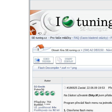
SE-tuning.cz
- Pro Vaše miláčky -
FAQ (často kladené otázky)
-
P
» (SW) A2 DB3150 - Náv
Obsah fóra SE-tuning.cz
Flash Decompiler *.swf => *.png
Autor
DJ-Smith
#186925 Zaslal: 22.06.09 19:53
Před
Pokročilý
Na žádost uživatele
Ekky.M
jsem přidá
Příspěvky: 764
Program převádí flash menu na jednotli
Bydliště: * ****
Už. poděkoval:
64x
Poděkovalo mu
92
lidí
1.
Otevřeme flash menu