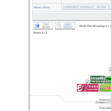
Návrat nahoru
Obsah fóra SE-tuning.cz » 
Strana
1
z
1
Powered by
iCGstation v1.0
Český překl