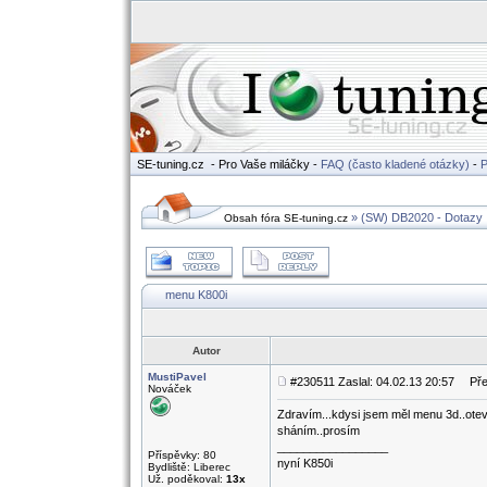
SE-tuning.cz
- Pro Vaše miláčky -
FAQ (často kladené otázky)
-
P
» (SW) DB2020 - Dotazy
Obsah fóra SE-tuning.cz
menu K800i
Autor
MustiPavel
#230511 Zaslal: 04.02.13 20:57
Před
Nováček
Zdravím...kdysi jsem měl menu 3d..otev
sháním..prosím
_________________
Příspěvky: 80
nyní K850i
Bydliště: Liberec
Už. poděkoval:
13x