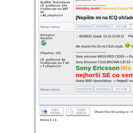
Bydliště: Ružomberok
_________________
Už. poděkoval:
17x
Aktuálny mobil:
Samsung Galaxy S3
Poděkovalo mu
187
lidí
v
81
příspěvcích
[Nepíšte mi na ICQ ohľado
Návrat nahoru
Babyglum
#230632 Zaslal: 19.10.13 00:11
Pře
Nováček
Ale musím říct že mi C510 chybí..
Te
_________________
Příspěvky: 165
Sony ericsson W610i RED CID53--> Do
Už. poděkoval:
6x
Sony Ericsson C510i BROWN CID 53 -
Poděkovalo mu
7
lidí
v
7
příspěvcích
Sony Ericsson
Mix
nejhorší SE co se
Nokia 5800 XpressMusic -> Nejlepší mob
Návrat nahoru
Obsah fóra SE-tuning.cz » 
Strana
1
z
1