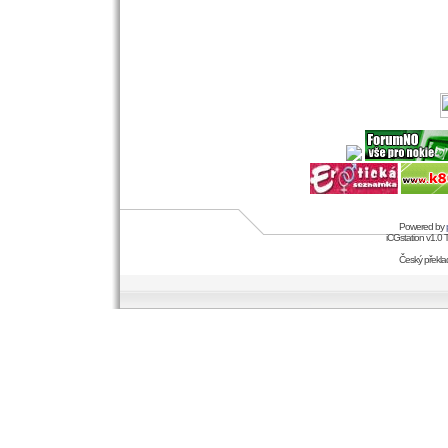
Powered by
iCGstation v1.0
Český překl