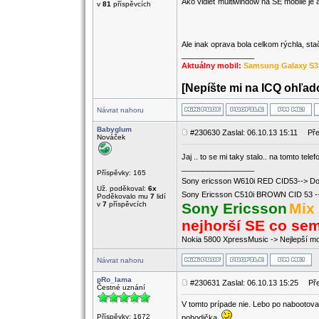
Ako vidieť multiwindow na SE mobile je a
v
81
příspěvcích
Ale inak oprava bola celkom rýchla, sta
_________________
Aktuálny mobil:
Samsung Galaxy S3
[Nepíšte mi na ICQ ohľado
Návrat nahoru
Babyglum
#230630 Zaslal: 06.10.13 15:11
Pře
Nováček
Jaj .. to se mi taky stalo.. na tomto telef
_________________
Příspěvky: 165
Sony ericsson W610i RED CID53--> Do
Už. poděkoval:
6x
Sony Ericsson C510i BROWN CID 53 -
Poděkovalo mu
7
lidí
v
7
příspěvcích
Sony Ericsson
Mix
nejhorší SE co se
Nokia 5800 XpressMusic -> Nejlepší mob
Návrat nahoru
pRo_lama
#230631 Zaslal: 06.10.13 15:25
Pře
Čestné uznání
V tomto prípade nie. Lebo po nabootova
Příspěvky: 1672
pohodička.