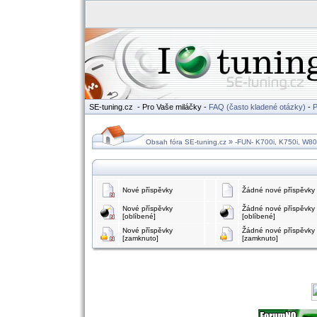
SE-tuning.cz
- Pro Vaše miláčky -
FAQ (často kladené otázky)
-
P
»
Obsah fóra SE-tuning.cz
-FUN- K700i, K750i, W80
Nové příspěvky
Žádné nové příspěvky
Nové příspěvky
Žádné nové příspěvky
[oblíbené]
[oblíbené]
Nové příspěvky
Žádné nové příspěvky
[zamknuto]
[zamknuto]