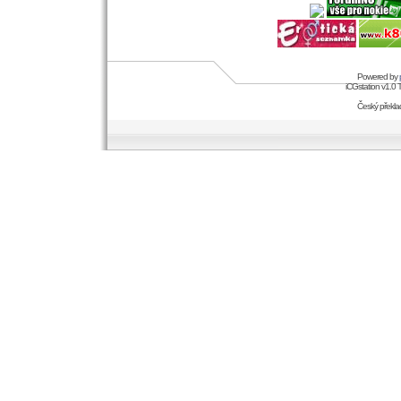
Powered by
iCGstation v1.0
Český překl