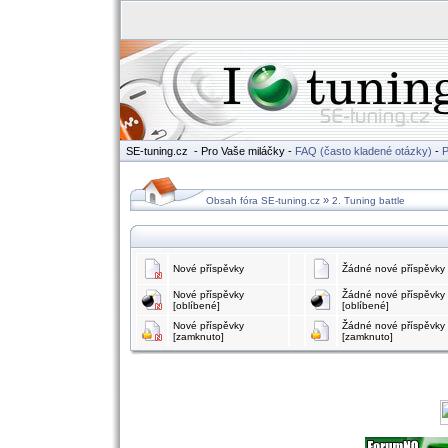
SE-tuning.cz
- Pro Vaše miláčky -
FAQ (často kladené otázky)
-
P
»
Obsah fóra SE-tuning.cz
2. Tuning battle
Nové příspěvky
Žádné nové příspěvky
Nové příspěvky
Žádné nové příspěvky
[oblíbené]
[oblíbené]
Nové příspěvky
Žádné nové příspěvky
[zamknuto]
[zamknuto]