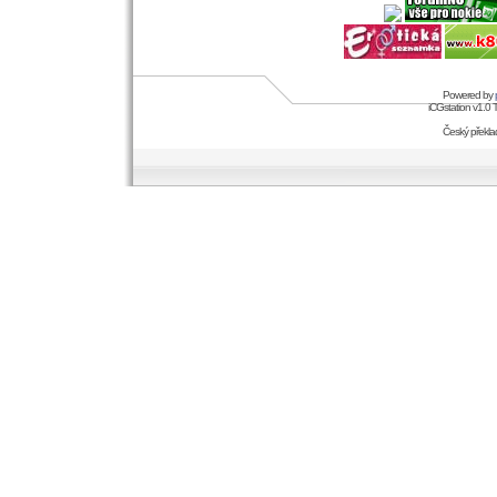
Powered by
iCGstation v1.0
Český překl